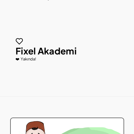
İncele
Fixel Akademi 
❤️  Yakında!
İncele